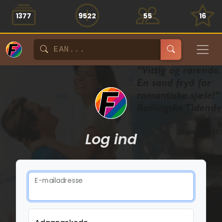
1377
9522
55
16
Log ind
E-mailadresse