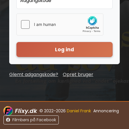
Adgangskode
Log ind
Glemt adgangskode?
Opret bruger
Flixy.dk
© 2022-2026
Daniel Frank
Annoncering
Filmbørs på Facebook