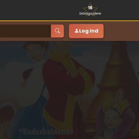
16
bidragsydere
Log ind