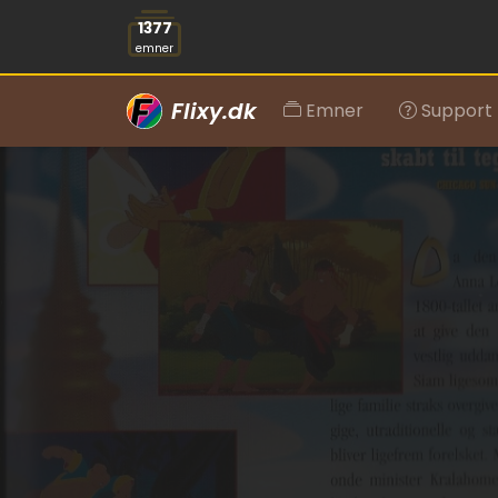
1377
emner
Flixy.dk
Emner
Support