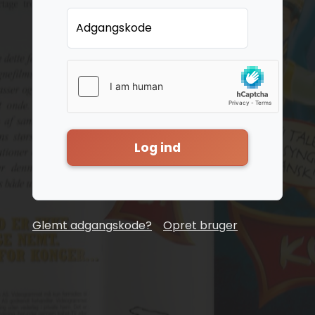
Adgangskode
Log ind
Glemt adgangskode?
Opret bruger