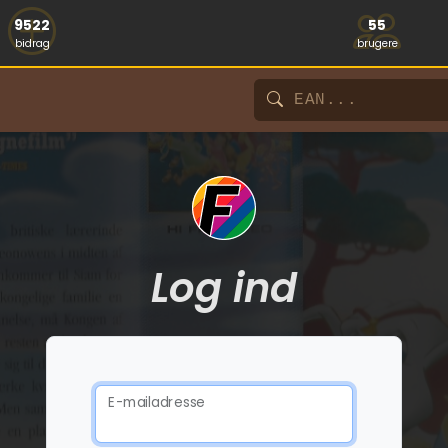
9522
55
bidrag
brugere
Log ind
E-mailadresse