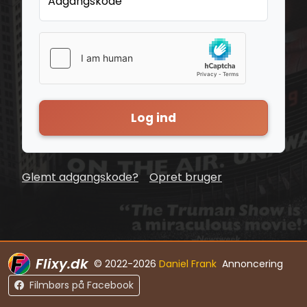
Adgangskode
Log ind
Glemt adgangskode?
Opret bruger
Flixy.dk
© 2022-2026
Daniel Frank
Annoncering
Filmbørs på Facebook