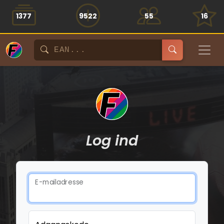
1377
9522
55
16
Log ind
E-mailadresse