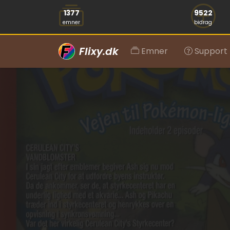
1377
9522
emner
bidrag
Flixy.dk
Emner
Support