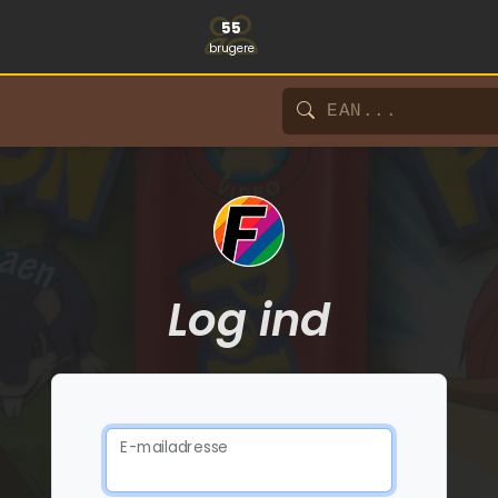
55
brugere
Log ind
E-mailadresse