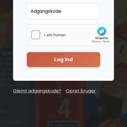
Adgangskode
Log ind
Glemt adgangskode?
Opret bruger