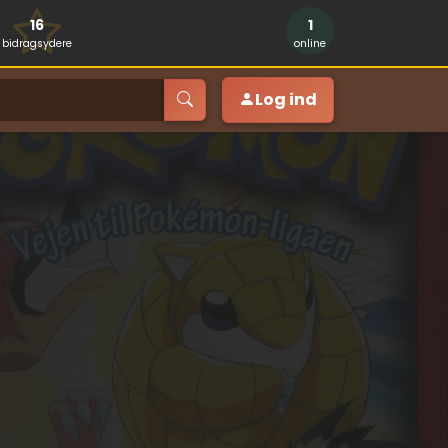
16
1
bidragsydere
online
Log ind