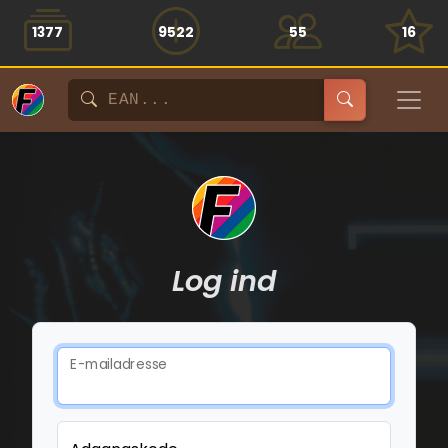
1377
9522
55
16
Log ind
E-mailadresse