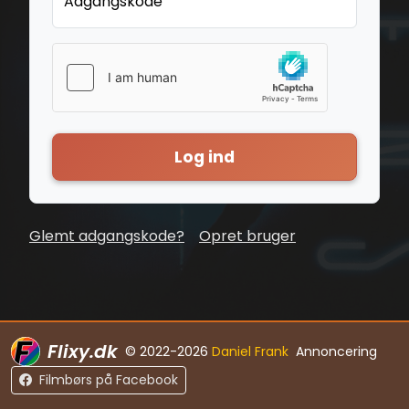
Adgangskode
Log ind
Glemt adgangskode?
Opret bruger
Flixy.dk
© 2022-2026
Daniel Frank
Annoncering
Filmbørs på Facebook