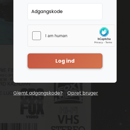
Adgangskode
Log ind
Glemt adgangskode?
Opret bruger