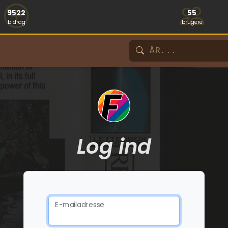
9522
55
bidrag
brugere
Log ind
E-mailadresse