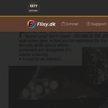
1377
emner
Flixy.dk
Emner
Support