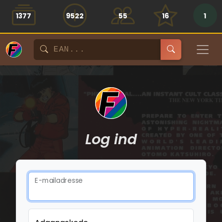
1377
9522
55
16
1
Log ind
E-mailadresse