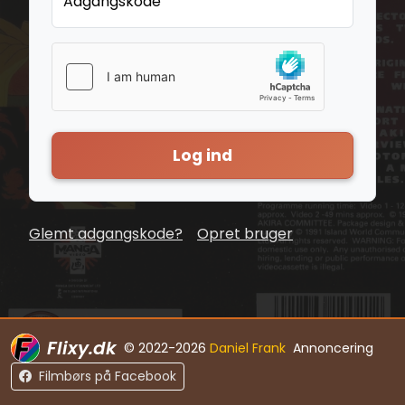
Adgangskode
Log ind
Glemt adgangskode?
Opret bruger
Flixy.dk
© 2022-2026
Daniel Frank
Annoncering
Filmbørs på Facebook