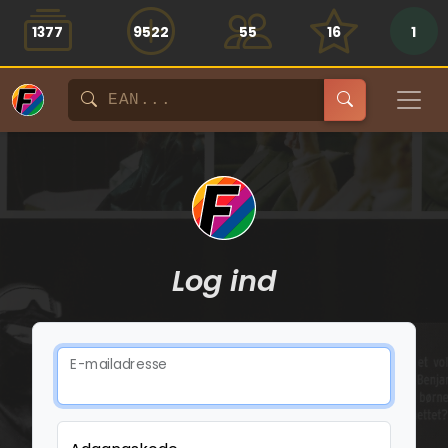
1377
9522
55
16
1
Log ind
E-mailadresse