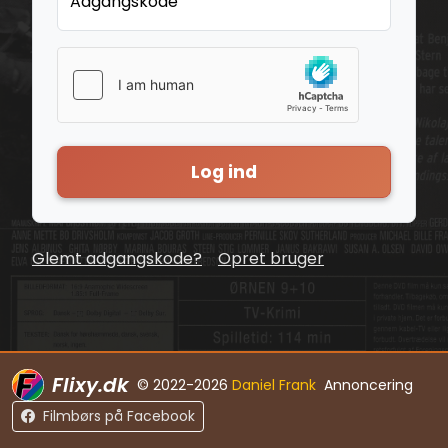
Adgangskode
Log ind
Glemt adgangskode?
Opret bruger
Flixy.dk
© 2022-2026
Daniel Frank
Annoncering
Filmbørs på Facebook