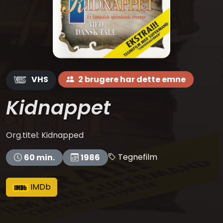
VHS
2 brugere har dette emne
Kidnappet
Org.titel: Kidnapped
Tegnefilm
60 min.
1986
IMDb