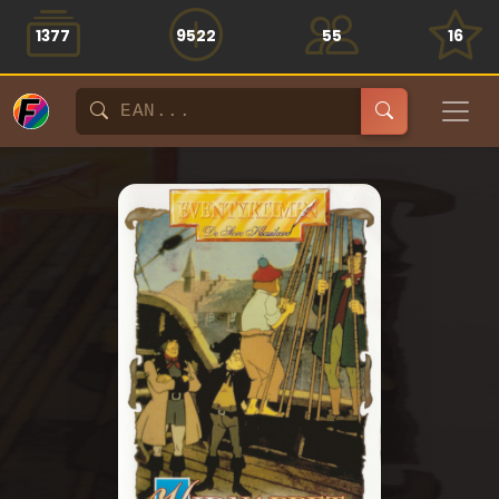
1377
9522
55
16