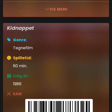
VIS MERE
Kidnappet
Genre:
Tegnefilm
Spilletid:
60 min.
Udg.år:
1986
EAN: