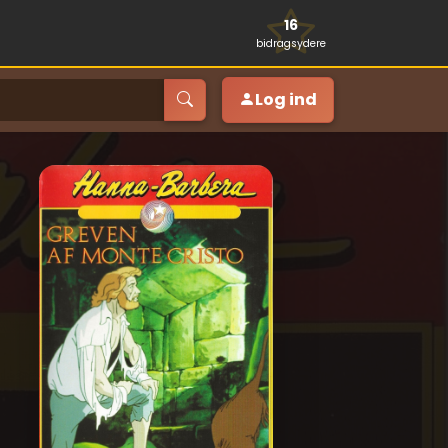
16
bidragsydere
Log ind