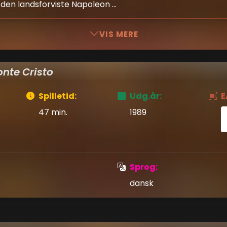
en landsforviste Napoleon ...
VIS MERE
nte Cristo
Spilletid:
Udg.år:
E
47 min.
1989
Sprog:
dansk