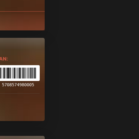
AN:
5708574980005