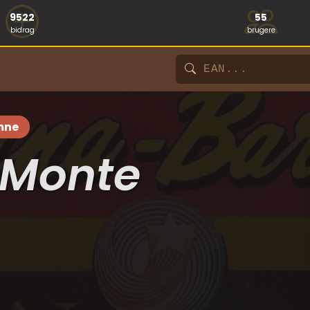
9522
55
bidrag
brugere
mne
 Monte