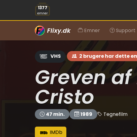
1377
emner
Flixy.dk
Emner
Support
VHS
2 brugere har dette e
Greven af
Cristo
Tegnefilm
47 min.
1989
IMDb