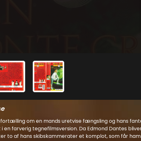
se
fortælling om en mands uretvise fængsling og hans fantas
lt i en farverig tegnefilmsversion. Da Edmond Dantes blive
er to af hans skibskammerater et komplot, som får ham 