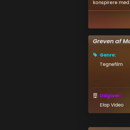
konspirere med d
Greven af Mo
Genre:
Tegnefilm
Udgiver:
Elap Video