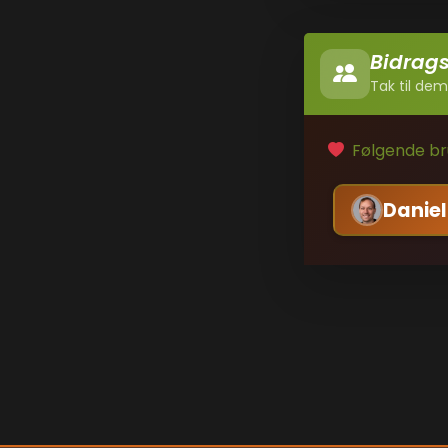
Bidrag
Tak til dem
Følgende bru
Daniel