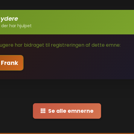
sydere
 der har hjulpet
gere har bidraget til registreringen af dette emne:
 Frank
Se alle emnerne