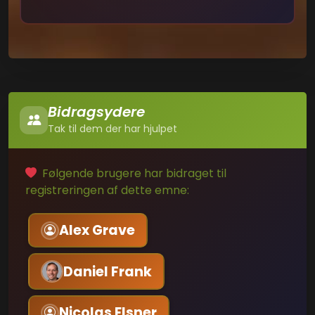
Bidragsydere
Tak til dem der har hjulpet
Følgende brugere har bidraget til
registreringen af dette emne:
Alex Grave
Daniel Frank
Nicolas Elsner