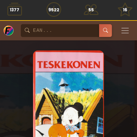
1377
9522
55
16