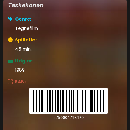
Teskekonen
Genre:
Tegnefilm
Spilletid:
45 min.
Udg.år:
1989
EAN:
5750004716470