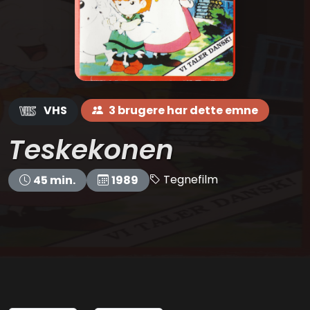
VHS
3 brugere har dette emne
Teskekonen
Tegnefilm
45 min.
1989