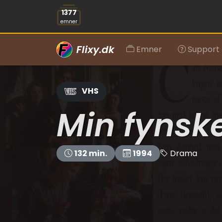
1377
emner
Flixy.dk
Emner
Support
VHS
Min fyns
Drama
132 min.
1994