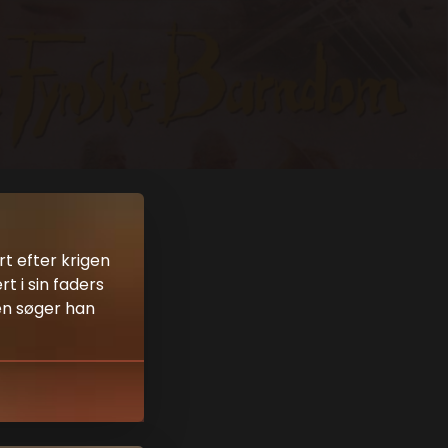
rt efter krigen
 i sin faders
en søger han