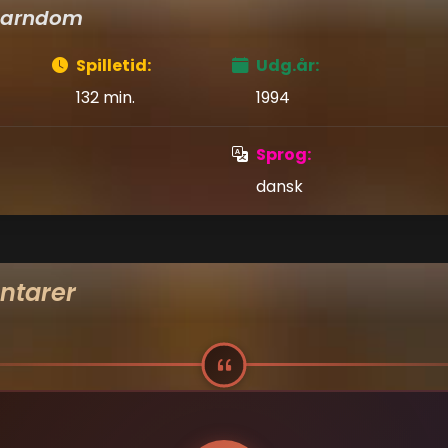
 barndom
Spilletid:
Udg.år:
132 min.
1994
Sprog:
dansk
tarer