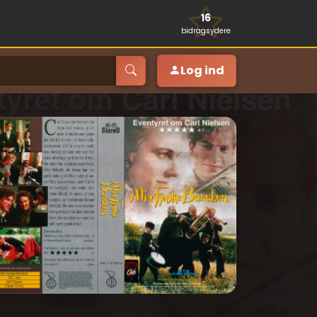
16
bidragsydere
Log ind