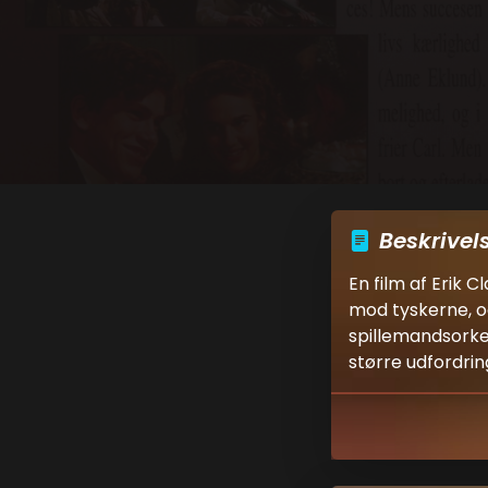
Beskrivel
En film af Erik 
mod tyskerne, o
spillemandsorke
større udfordringe