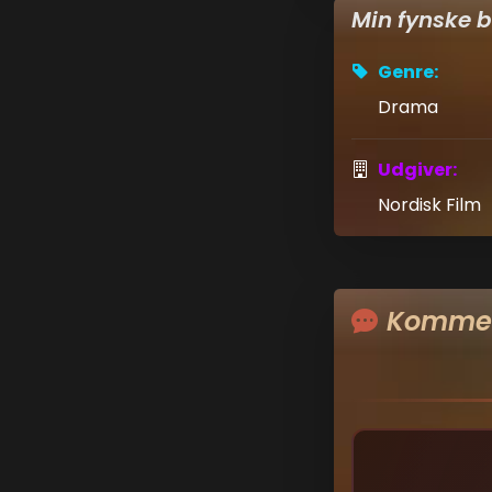
Min fynske
Genre:
Drama
Udgiver:
Nordisk Film
Kommen