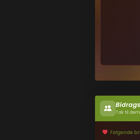
Bidrag
Tak til dem
Følgende bru