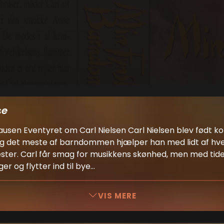
se
Clausen Eventyret om Carl Nielsen Carl Nielsen blev født ko
g det meste af barndommen hjælper han med lidt af hvert
ster. Carl får smag for musikkens skønhed, men med tid
r og flytter ind til bye...
VIS MERE