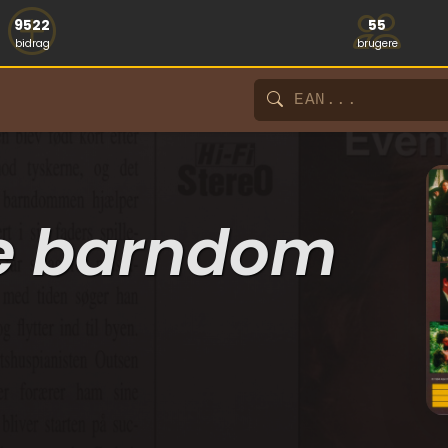
9522
55
bidrag
brugere
ke barndom