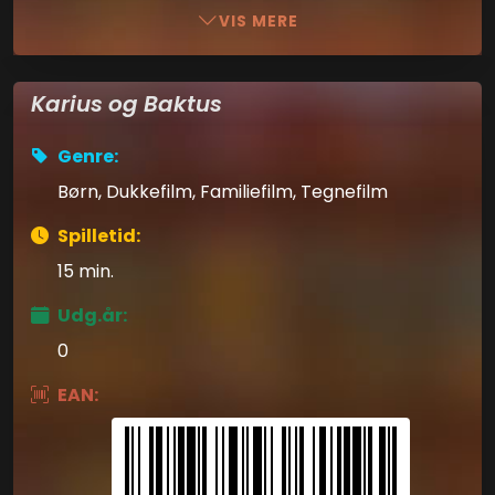
VIS MERE
Karius og Baktus
Genre:
Børn, Dukkefilm, Familiefilm, Tegnefilm
Spilletid:
15 min.
Udg.år:
0
EAN: