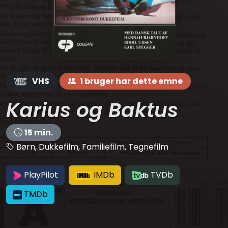
VHS
1 bruger har dette emne
Karius og Baktus
15 min.
Børn, Dukkefilm, Familiefilm, Tegnefilm
PlayPilot
IMDb
TVDb
TMDb