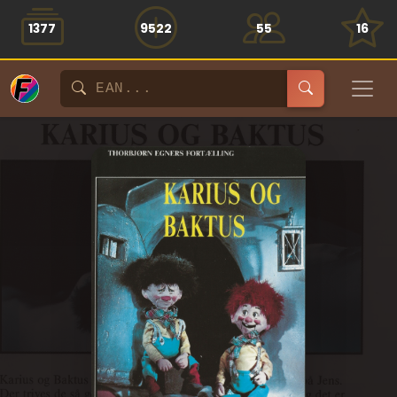
1377
9522
55
16