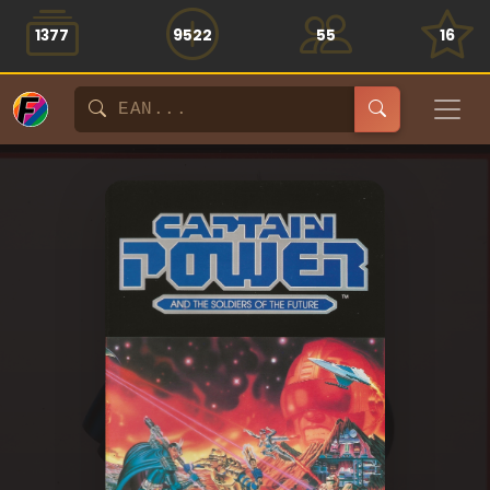
1377
9522
55
16