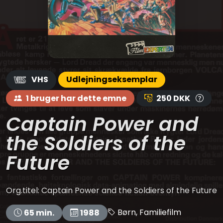
VHS
Udlejningseksemplar
1 bruger har dette emne
250 DKK
Captain Power and
the Soldiers of the
Future
Org.titel: Captain Power and the Soldiers of the Future
Børn, Familiefilm
65 min.
1988