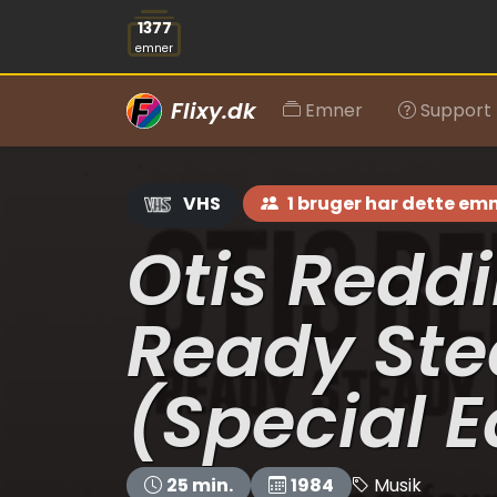
1377
emner
Flixy.dk
Emner
Support
VHS
1 bruger har dette em
Otis Reddi
Ready Ste
(Special E
Musik
25 min.
1984