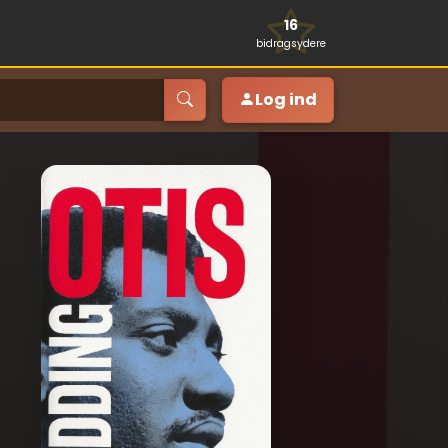
16
bidragsydere
Log ind