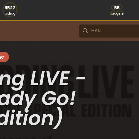
9522
55
bidrag
brugere
ne
ng LIVE -
ady Go!
dition)