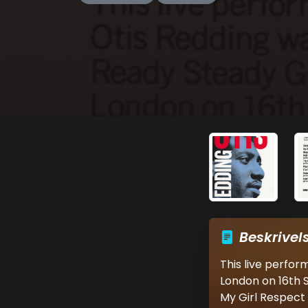
Beskrivel
This live perfo
London on 16th S
My Girl Respect