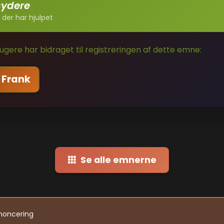
sydere
 der har hjulpet
gere har bidraget til registreringen af dette emne:
 Frank
Se alle emnerne
noncering