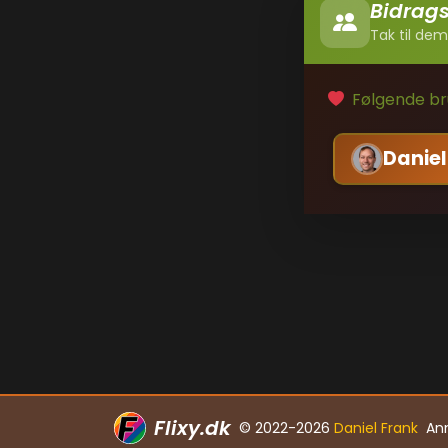
Bidrag
Tak til dem
Følgende bru
Daniel
Flixy.dk
© 2022-2026
Daniel Frank
An