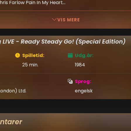
is Farlow Pain In My Heart...
VIS MERE
 LIVE - Ready Steady Go! (Special Edition)
Spilletid:
Udg.år:
25 min.
1984
Sprog:
London) Ltd.
engelsk
tarer