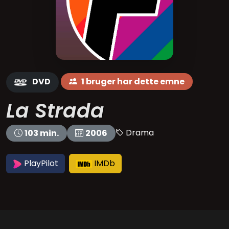
DVD
1 bruger har dette emne
La Strada
Drama
103 min.
2006
PlayPilot
IMDb