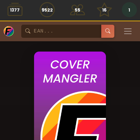
1377
9522
55
16
1