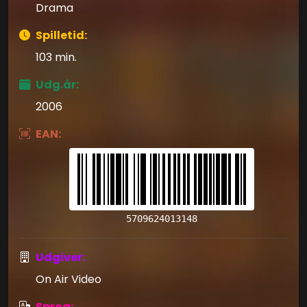
Drama
Spilletid:
103 min.
Udg.år:
2006
EAN:
5709624013148
Udgiver:
On Air Video
Sprog: