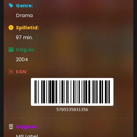
Genre:
Drama
Spilletid:
97 min.
Udg.år:
2004
EAN:
5705535031356
Udgiver:
MIS.Label