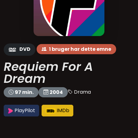
DVD
1 bruger har dette emne
Requiem For A
Dream
Drama
97 min.
2004
PlayPilot
IMDb