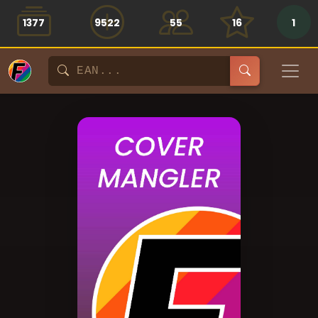
1377
9522
55
16
1