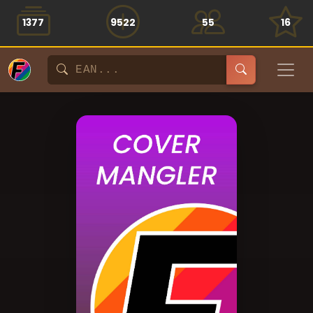
1377
9522
55
16