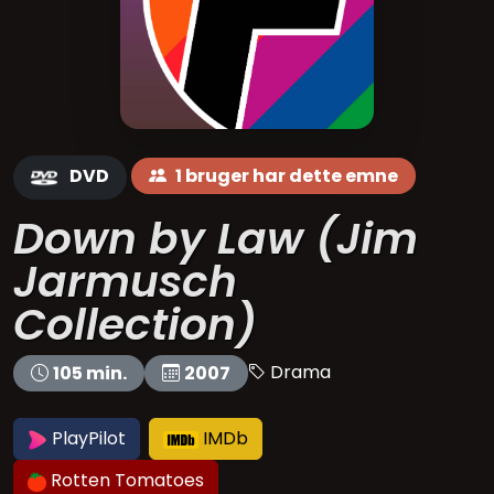
DVD
1 bruger har dette emne
Down by Law (Jim
Jarmusch
Collection)
Drama
105 min.
2007
PlayPilot
IMDb
Rotten Tomatoes