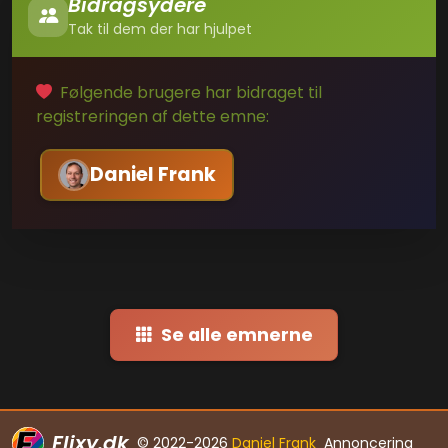
Bidragsydere
Tak til dem der har hjulpet
Følgende brugere har bidraget til
registreringen af dette emne:
Daniel Frank
Se alle emnerne
Flixy.dk
© 2022-2026
Daniel Frank
Annoncering