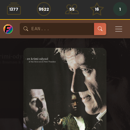
1377
9522
55
16
1