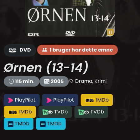
DVD
1 bruger har dette emne
Ørnen (13-14)
Drama, Krimi
115 min.
2005
PlayPilot
PlayPilot
IMDb
IMDb
TVDb
TVDb
TMDb
TMDb