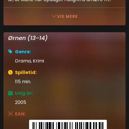
VIS MERE
Ørnen (13-14)
Genre:
Drama, Krimi
Spilletid:
115 min.
Udg.år:
2005
EAN: