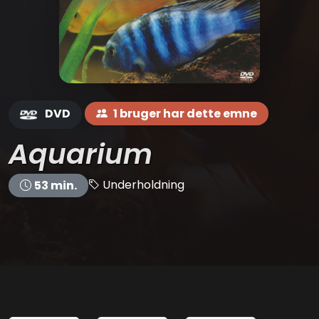
DVD
1 bruger har dette emne
Aquarium
Underholdning
53 min.