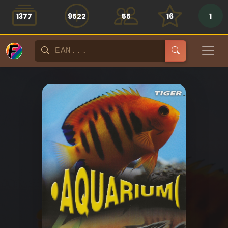
1377
9522
55
16
1