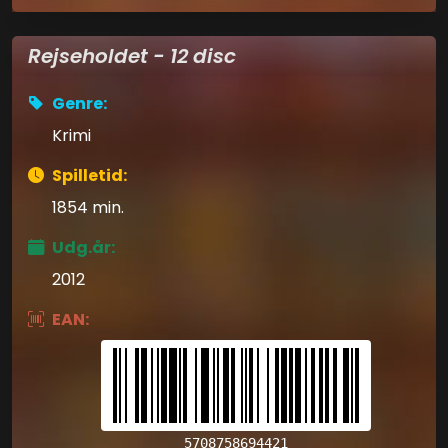
Rejseholdet - 12 disc
Genre:
Krimi
Spilletid:
1854 min.
Udg.år:
2012
EAN:
5708758694421