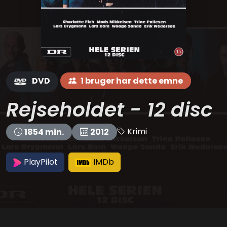
DVD
1 bruger har dette emne
Rejseholdet - 12 disc
Krimi
1854 min.
2012
PlayPilot
IMDb