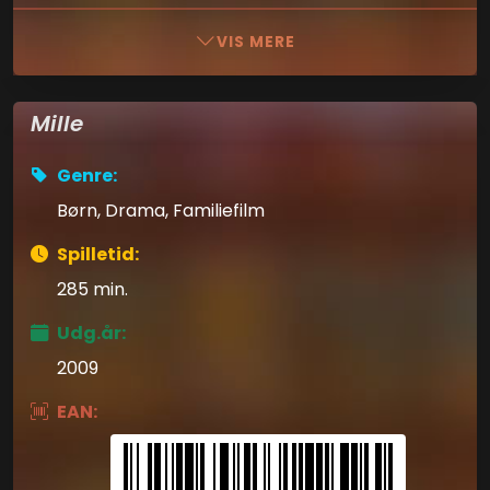
VIS MERE
Mille
Genre:
Børn, Drama, Familiefilm
Spilletid:
285 min.
Udg.år:
2009
EAN: