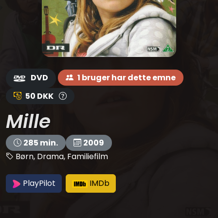
DVD
1 bruger har dette emne
50 DKK
Mille
285 min.
2009
Børn, Drama, Familiefilm
PlayPilot
IMDb