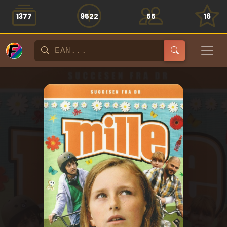
1377
9522
55
16