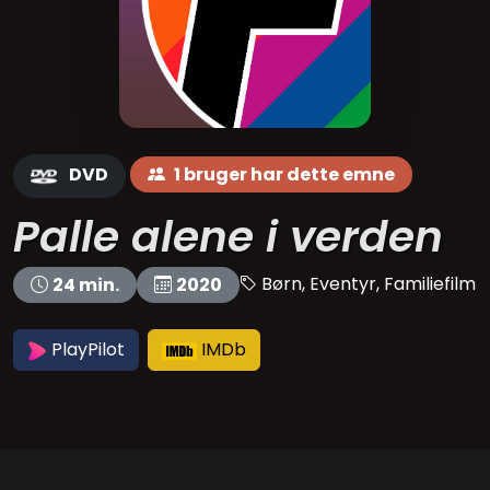
DVD
1 bruger har dette emne
Palle alene i verden
Børn, Eventyr, Familiefilm
24 min.
2020
PlayPilot
IMDb