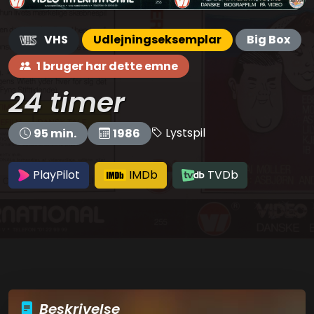
VHS
Udlejningseksemplar
Big Box
1 bruger har dette emne
24 timer
Lystspil
95 min.
1986
PlayPilot
IMDb
TVDb
Beskrivelse