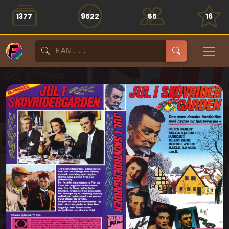
1377
9522
55
16