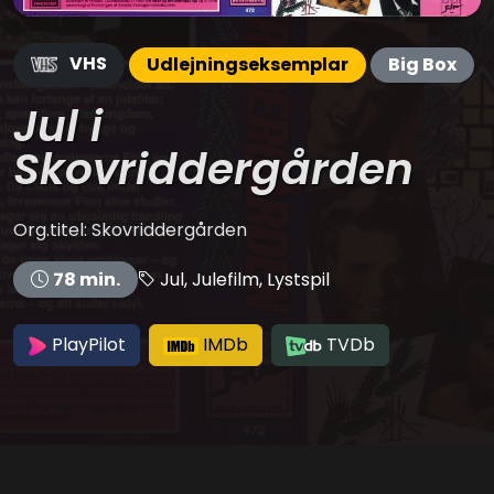
VHS
Udlejningseksemplar
Big Box
Jul i
Skovriddergården
Org.titel: Skovriddergården
Jul, Julefilm, Lystspil
78 min.
PlayPilot
IMDb
TVDb