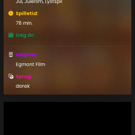
Jul, Julefilm, Lystspil
Spilletid:
78 min.
Udg.år:
Udgiver:
Egmont Film
Sprog:
dansk