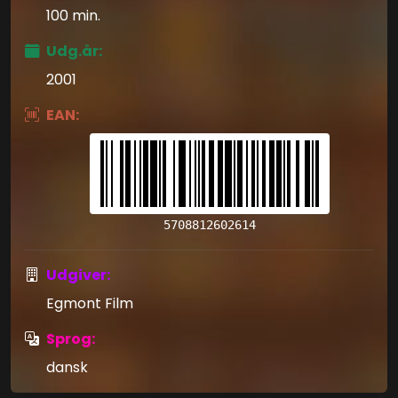
100 min.
Udg.år:
2001
EAN:
5708812602614
Udgiver:
Egmont Film
Sprog:
dansk