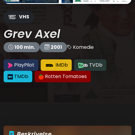
VHS
Grev Axel
Komedie
100 min.
2001
PlayPilot
IMDb
TVDb
TMDb
Rotten Tomatoes
Beskrivelse