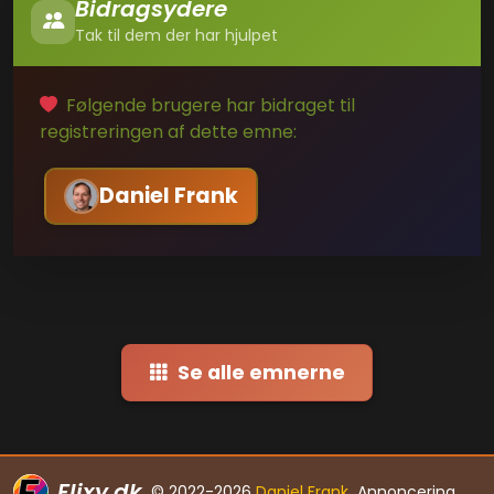
Bidragsydere
Tak til dem der har hjulpet
Følgende brugere har bidraget til
registreringen af dette emne:
Daniel Frank
Se alle emnerne
Flixy.dk
© 2022-2026
Daniel Frank
Annoncering