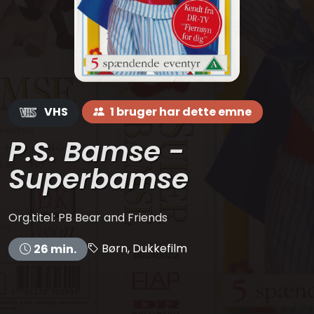
VHS
1 bruger har dette emne
P.S. Bamse -
Superbamse
Org.titel: PB Bear and Friends
Børn, Dukkefilm
26 min.