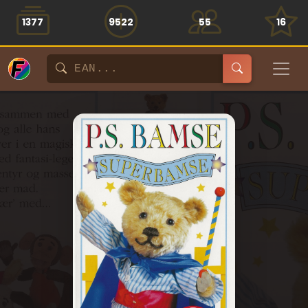
1377
9522
55
16