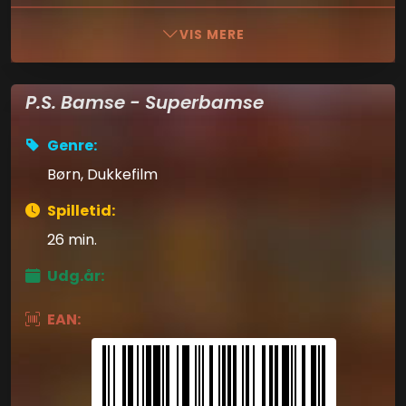
VIS MERE
P.S. Bamse - Superbamse
Genre:
Børn, Dukkefilm
Spilletid:
26 min.
Udg.år:
EAN: