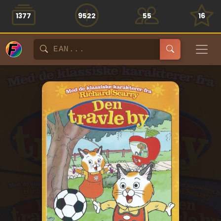
1377
9522
55
16