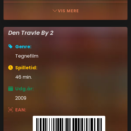
VIS MERE
Den Travle By 2
Genre:
Tegnefilm
Spilletid:
46 min.
Udg.år:
2009
EAN: