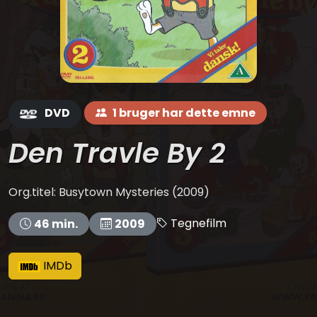
DVD
1 bruger har dette emne
Den Travle By 2
Org.titel: Busytown Mysteries (2009)
Tegnefilm
46 min.
2009
IMDb