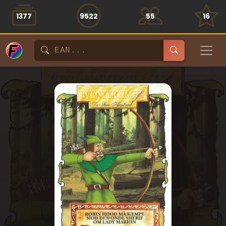
1377
9522
55
16