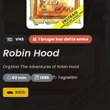
VHS
1 bruger har dette emne
Robin Hood
Org.titel: The Adventures of Robin Hood
Tegnefilm
60 min.
1985
IMDb