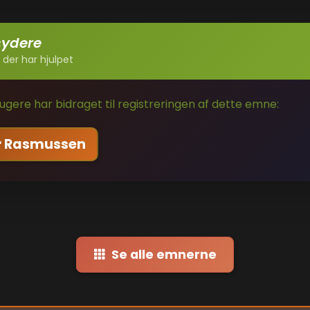
sydere
 der har hjulpet
gere har bidraget til registreringen af dette emne:
r Rasmussen
Se alle emnerne