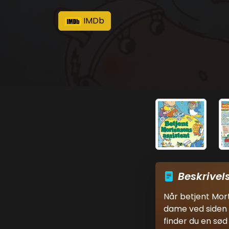
IMDb
Beskrivel
Når betjent Mort
dame ved siden a
finder du en sød 