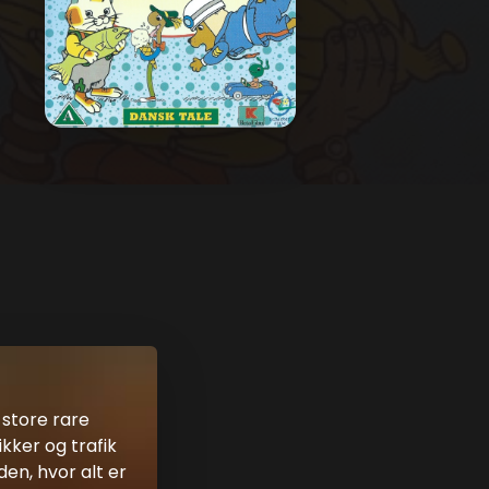
 store rare
ikker og trafik
den, hvor alt er