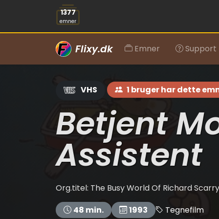
1377
emner
Flixy.dk
Emner
Support
VHS
1 bruger har dette em
Betjent M
Assistent
Org.titel: The Busy World Of Richard Scarr
Tegnefilm
48 min.
1993