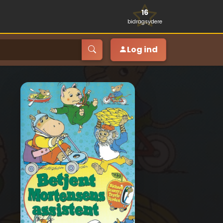
16
bidragsydere
Log ind