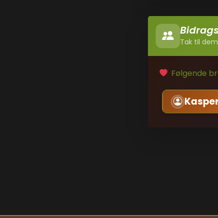
Bidrag
Tak til dem
Følgende bru
Kaspe