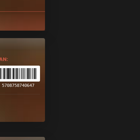
AN:
5708758740647