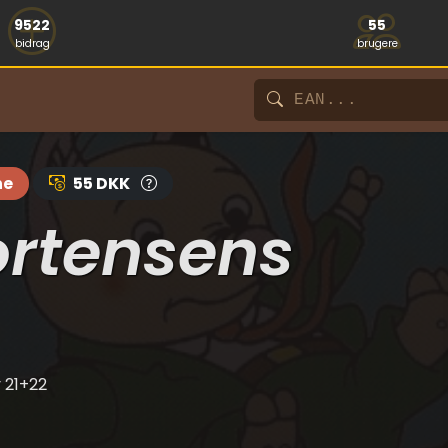
9522
55
bidrag
brugere
ne
55 DKK
ortensens
y 21+22