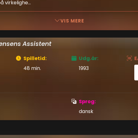
 virkelighe...
VIS MERE
ensens Assistent
Spilletid:
Udg.år:
E
48 min.
1993
Sprog:
dansk