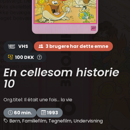
VHS
3 brugere har dette emne
100 DKK
En cellesom historie
10
Org.titel: Il était une fois... la vie
60 min.
1993
Børn, Familiefilm, Tegnefilm, Undervisning