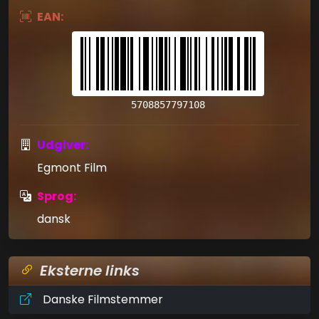
EAN:
5708857797108
Udgiver:
Egmont Film
Sprog:
dansk
Eksterne links
Danske Filmstemmer