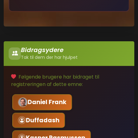
Bidragsydere
Tak til dem der har hjulpet
Følgende brugere har bidraget til
registreringen af dette emne:
Daniel Frank
Duffadash
Kasper Rasmussen