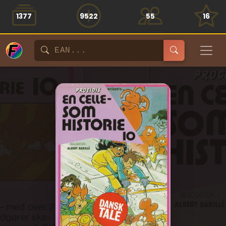
1377
9522
55
16