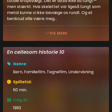
totale kropsvægt. Det er altså ikke så tungt—
men stærkt. Hvis skelettet var ligeså tungt som
metal kunne vi ikke bevæge os rundt. Og et
benbrud ville være meg...
VIS MERE
En cellesom historie 10
Genre:
Børn, Familiefilm, Tegnefilm, Undervisning
Spilletid:
60 min.
Udg.år:
1993