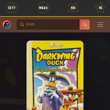
1377
9522
55
16