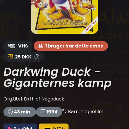
VHS
1 bruger har dette emne
25 DKK
Darkwing Duck -
Giganternes kamp
Org.titel: Birth of Negaduck
Børn, Tegnefilm
43 min.
1994
PlayPilot
IMDb