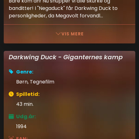
Bare kom an! Nu snupper vi alle skurke og
banditter! I "Negaduck" får Darkwing Duck to
personligheder, da Megavolt forvandl...
VIS MERE
Darkwing Duck - Giganternes kamp
Genre:
Børn, Tegnefilm
Spilletid:
43 min.
Udg.år:
1994
EAN: