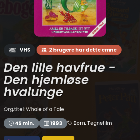
VHS
2 brugere har dette emne
Den lille havfrue -
Den hjemløse
hvalunge
Org.titel: Whale of a Tale
Børn, Tegnefilm
45 min.
1993