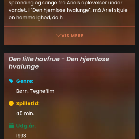
spænding og sange fra Ariels oplevelser under
vandet. I "Den hjemløse hvalunge", må Ariel skjule
en hemmelighed, da h...
VIS MERE
Den lille havfrue - Den hjemløse
hvalunge
Genre:
Børn, Tegnefilm
Spilletid:
45 min.
Udg.år:
1993