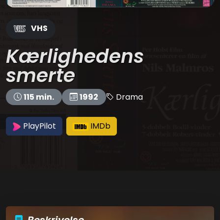
VHS
Kærlighedens
smerte
Drama
115 min.
1992
PlayPilot
IMDb