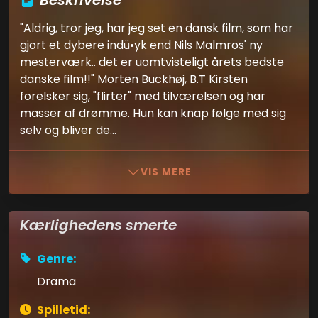
Beskrivelse
"Aldrig, tror jeg, har jeg set en dansk film, som har
gjort et dybere indü•yk end Nils Malmros' ny
mesterværk.. det er uomtvisteligt årets bedste
danske film!!" Morten Buckhøj, B.T Kirsten
forelsker sig, "flirter" med tilværelsen og har
masser af drømme. Hun kan knap følge med sig
selv og bliver de...
VIS MERE
Kærlighedens smerte
Genre:
Drama
Spilletid: