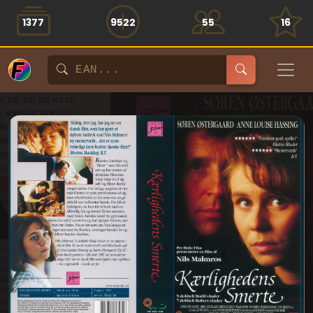
1377
9522
55
16