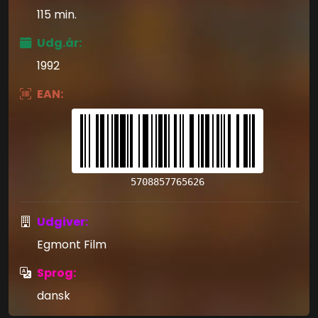
115 min.
Udg.år:
1992
EAN:
5708857765626
Udgiver:
Egmont Film
Sprog:
dansk