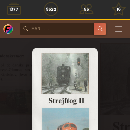
1377
9522
55
16