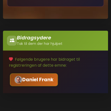
Bidragsydere
Tak til dem der har hjulpet
Følgende brugere har bidraget til
registreringen af dette emne:
Daniel Frank