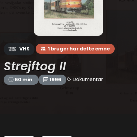
VHS
1 bruger har dette emne
Strejftog II
Dokumentar
60 min.
1996