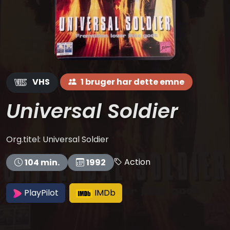
VHS
1 bruger har dette emne
Universal Soldier
Org.titel: Universal Soldier
Action
104 min.
1992
PlayPilot
IMDb