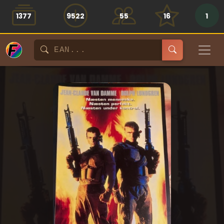
1377
9522
55
16
1