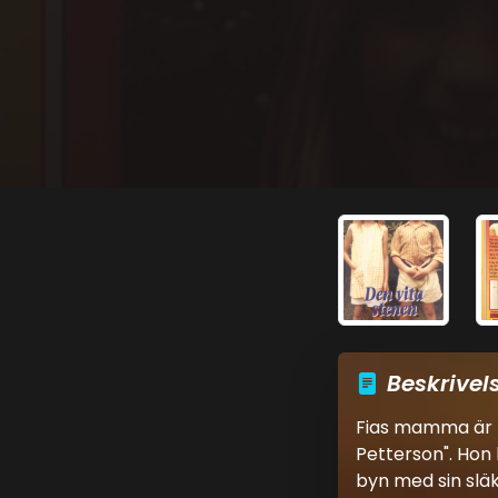
Beskrivel
Fias mamma är pi
Petterson". Hon 
byn med sin släk