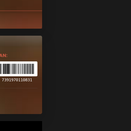
AN:
7391970110831