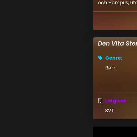
och Hampus, utan
Den Vita Ste
Genre:
Børn
Udgiver:
SVT