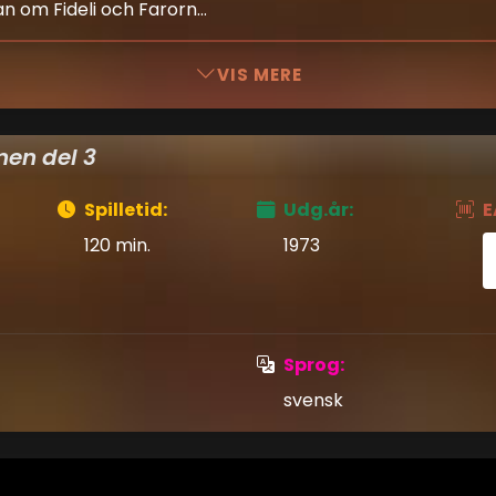
 om Fideli och Farorn...
VIS MERE
nen del 3
Spilletid:
Udg.år:
E
120 min.
1973
Sprog:
svensk