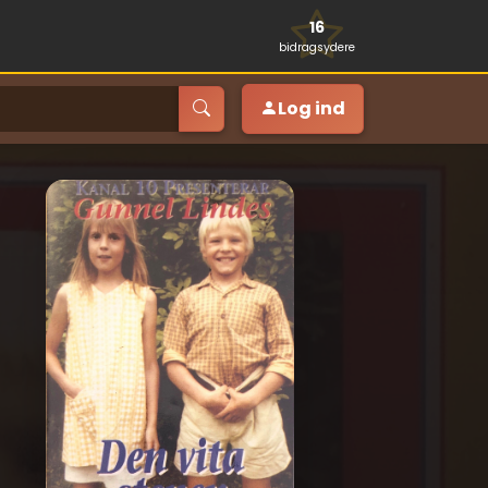
16
bidragsydere
Log ind