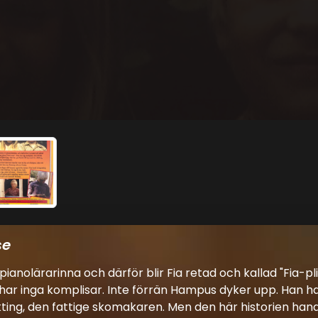
se
anolärarinna och därför blir Fia retad och kallad "Fia-p
har inga komplisar. Inte förrän Hampus dyker upp. Han har j
ting, den fattige skomakaren. Men den här historien hand