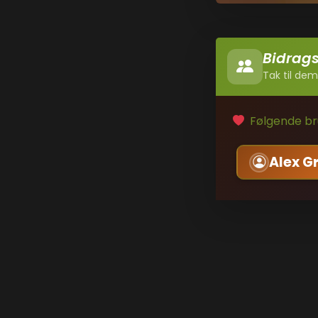
Bidrag
Tak til dem
Følgende bru
Alex G