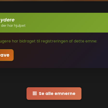
sydere
 der har hjulpet
gere har bidraget til registreringen af dette emne:
rave
Se alle emnerne