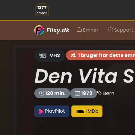
1377
emner
Flixy.dk
Emner
Support
VHS
1 bruger har dette em
Den Vita S
Børn
120 min.
1973
PlayPilot
IMDb