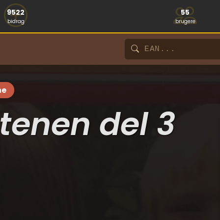
9522
55
bidrag
brugere
ne
tenen del 3