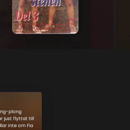
ling-plong
ust flyttat till
lar inte om Fia