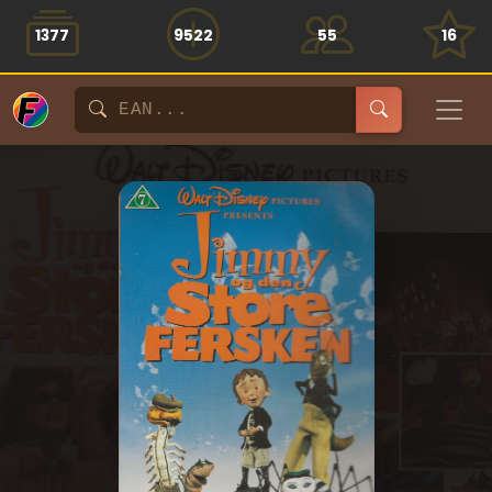
1377
9522
55
16