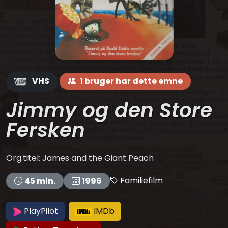
VHS
1 bruger har dette emne
Jimmy og den Store
Fersken
Org.titel: James and the Giant Peach
Familiefilm
45 min.
1996
PlayPilot
IMDb