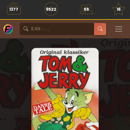
1377
9522
55
16