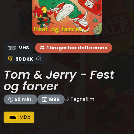
VHS
1 bruger har dette emne
50 DKK
Tom & Jerry - Fest
og farver
Tegnefilm
50 min.
1996
IMDb