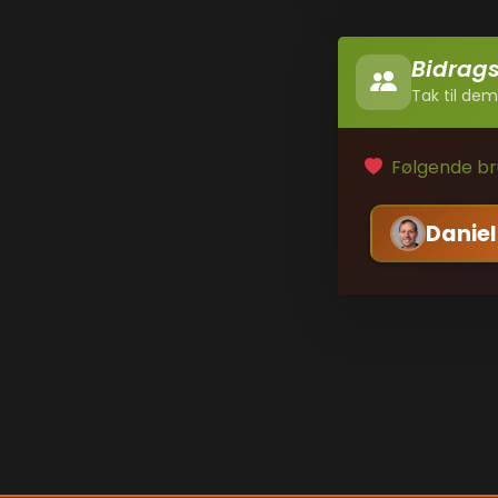
Bidrag
Tak til dem
Følgende bru
Daniel