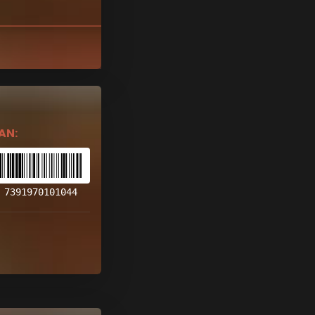
AN:
7391970101044