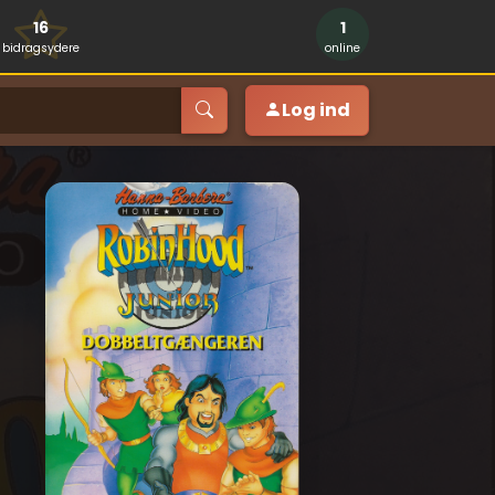
16
1
bidragsydere
online
Log ind