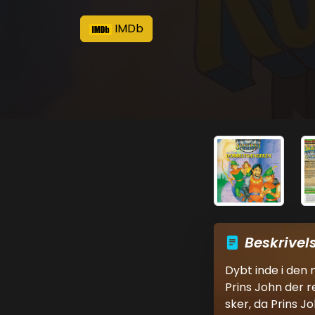
IMDb
Beskrivel
Dybt inde i den
Prins John der r
sker, da Prins 