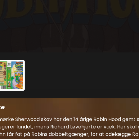
se
 mørke Sherwood skov har den 14 årige Robin Hood gemt s
egerer landet, imens Richard Løvehjerte er væk. Her skal
John får fat på Robins dobbeltgænger, for at ødelægge R