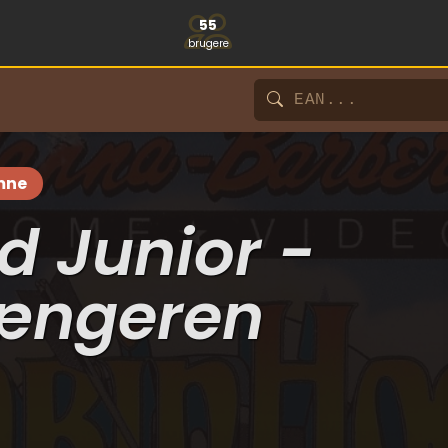
55
brugere
mne
d Junior -
ængeren