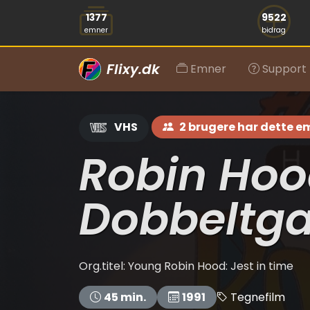
1377
9522
emner
bidrag
Flixy.dk
Emner
Support
VHS
2 brugere har dette e
Robin Hoo
Dobbeltg
Org.titel: Young Robin Hood: Jest in time
Tegnefilm
45 min.
1991