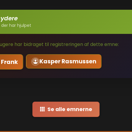
sydere
 der har hjulpet
gere har bidraget til registreringen af dette emne:
Kasper Rasmussen
 Frank
Se alle emnerne