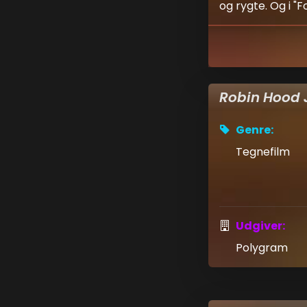
og rygte. Og i "F
Robin Hood 
Genre:
Tegnefilm
Udgiver:
Polygram