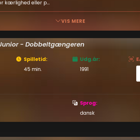
or kærlighed eller p...
VIS MERE
Junior - Dobbeltgængeren
Spilletid:
Udg.år:
E
45 min.
1991
Sprog:
dansk