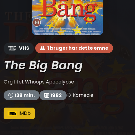
VHS
1 bruger har dette emne
The Big Bang
Org.titel: Whoops Apocalypse
Komedie
138 min.
1982
IMDb