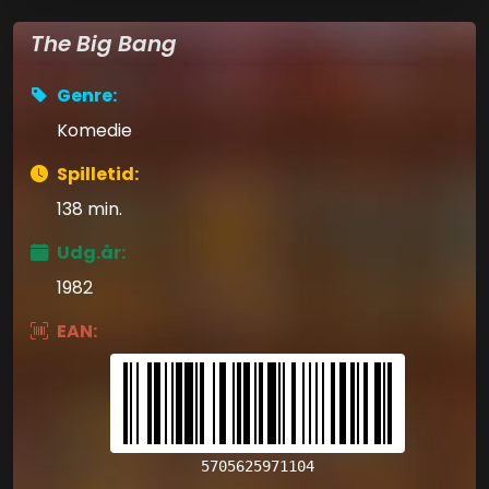
The Big Bang
Genre:
Komedie
Spilletid:
138 min.
Udg.år:
1982
EAN:
5705625971104