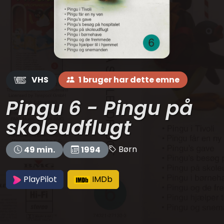
VHS
1 bruger har dette emne
Pingu 6 - Pingu på
skoleudflugt
Børn
49 min.
1994
PlayPilot
IMDb