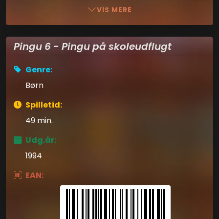
VIS MERE
Pingu 6 - Pingu på skoleudflugt
Genre:
Børn
Spilletid:
49 min.
Udg.år:
1994
EAN: