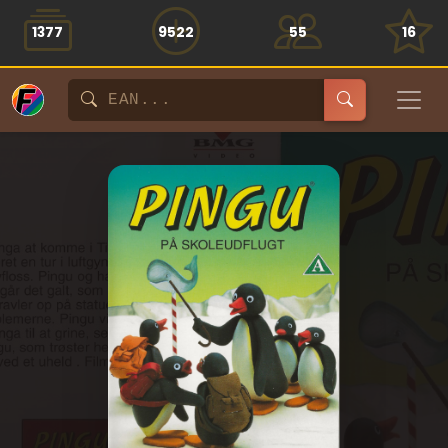
1377
9522
55
16