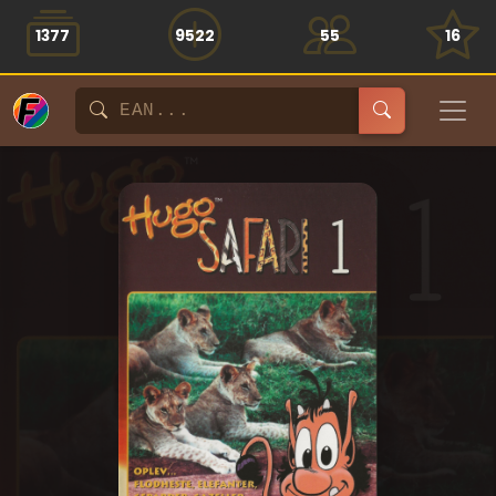
1377
9522
55
16