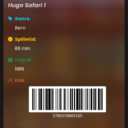
Hugo Safari 1
Genre:
Børn
Spilletid:
86 min.
Udg.år:
1999
EAN:
5706539009105