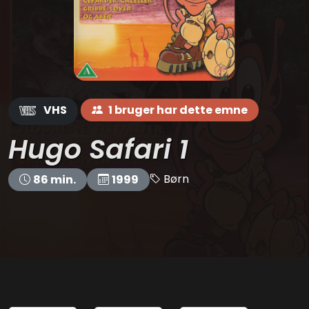
VHS
1 bruger har dette emne
Hugo Safari 1
Børn
86 min.
1999