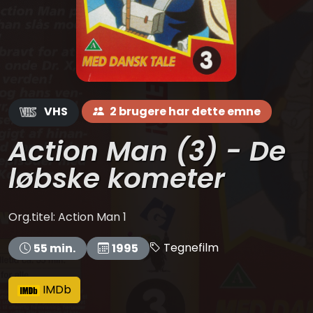
VHS
2 brugere har dette emne
Action Man (3) - De
løbske kometer
Org.titel: Action Man 1
Tegnefilm
55 min.
1995
IMDb