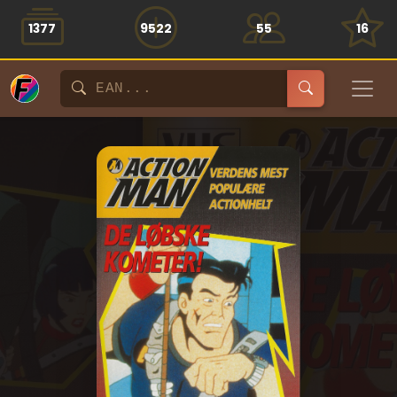
1377
9522
55
16