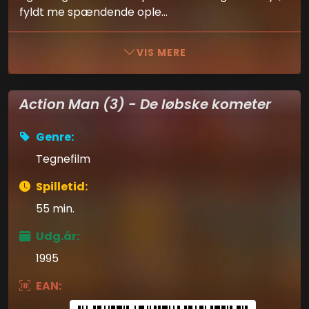
fyldt me spændende ople...
VIS MERE
Action Man (3) - De løbske kometer
Genre:
Tegnefilm
Spilletid:
55 min.
Udg.år:
1995
EAN: