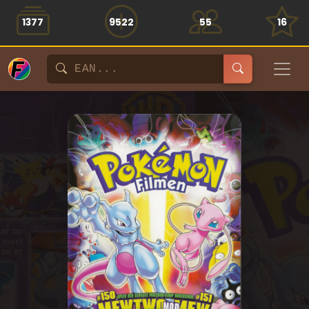
1377
9522
55
16