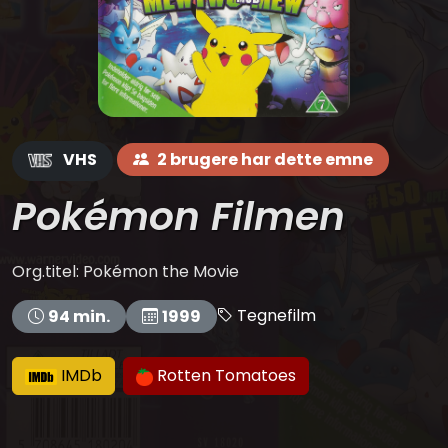
VHS
2 brugere har dette emne
Pokémon Filmen
Org.titel: Pokémon the Movie
Tegnefilm
94 min.
1999
IMDb
Rotten Tomatoes