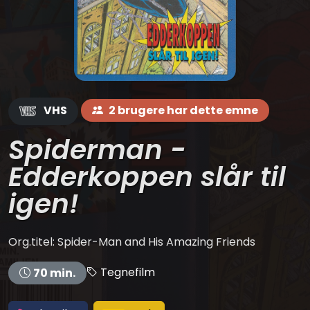
VHS
2 brugere har dette emne
Spiderman -
Edderkoppen slår til
igen!
Org.titel: Spider-Man and His Amazing Friends
Tegnefilm
70 min.