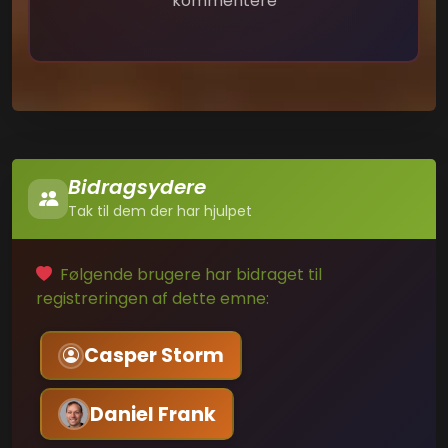
kommentere
Bidragsydere
Tak til dem der har hjulpet
Følgende brugere har bidraget til
registreringen af dette emne:
Casper Storm
Daniel Frank