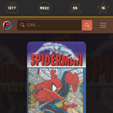
1377
9522
55
16