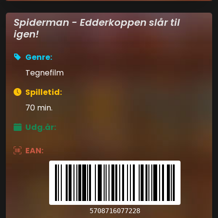
Spiderman - Edderkoppen slår til
igen!
Genre:
Tegnefilm
Spilletid:
70 min.
Udg.år:
EAN:
5708716077228